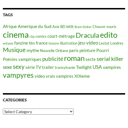
TAGS
Amerique du Sud
Afrique
Asie
BD
bitlit
Chauve-souris
Bram Stoker
cinema
edito
Dracula
court-métrage
comics
clip
jeu-video
fanzine
france
film
illustration
Lestat
Londres
enfants
histoire
Musique
mythe
Pourri
paris
peinture
Nouvelle Orléans
roman
serial killer
publicité
Poésies vampiriques
secte
sexy
sexe
USA
Twilight
vampires
série TV
trailer
transylvanie
vampyres
XIXeme
video
vrais vampires
CATEGORIES
Categories