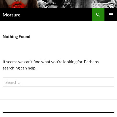
Search
Morsure
SKIP
PRIMAR
TO
MENU
CONTENT
Nothing Found
It seems we can’t find what you’re looking for. Perhaps
searching can help.
Search
for: