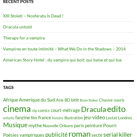
RECENT POSTS
XIII Stoleti – Nosferatu Is Dead !
Dracula untold
Therapy for a vampire
Vampires en toute intimité – What We Do in the Shadows – 2014
American Story Hotel : du vampire qui boit, qui baise et qui tue
TAGS
Amerique du Sud
Afrique
Asie
BD
bitlit
Chauve-souris
Bram Stoker
cinema
edito
Dracula
court-métrage
comics
clip
jeu-video
fanzine
france
film
illustration
Lestat
Londres
enfants
histoire
Musique
mythe
Pourri
paris
peinture
Nouvelle Orléans
roman
serial killer
publicité
Poésies vampiriques
secte