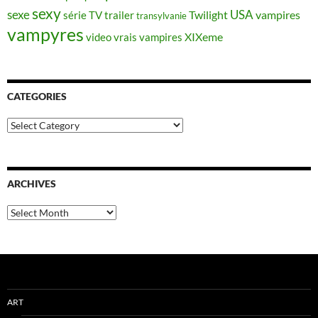
sexy
sexe
USA
Twilight
vampires
série TV
trailer
transylvanie
vampyres
XIXeme
video
vrais vampires
CATEGORIES
Categories
ARCHIVES
Archives
ART