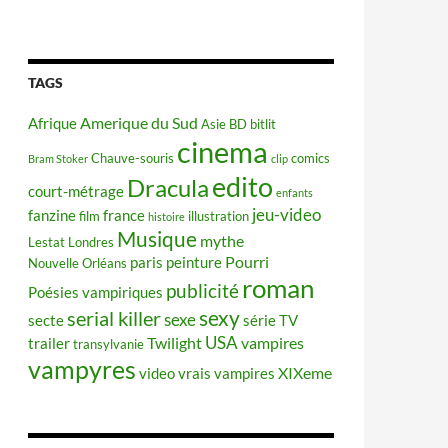
TAGS
Amerique du Sud
Afrique
Asie
BD
bitlit
cinema
Chauve-souris
comics
Bram Stoker
clip
edito
Dracula
court-métrage
enfants
jeu-video
fanzine
france
film
illustration
histoire
Musique
mythe
Lestat
Londres
Pourri
paris
peinture
Nouvelle Orléans
roman
publicité
Poésies vampiriques
sexy
serial killer
sexe
secte
série TV
USA
Twilight
vampires
trailer
transylvanie
vampyres
XIXeme
video
vrais vampires