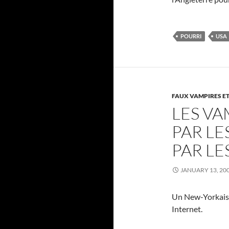
POURRI
USA
FAUX VAMPIRES ET
LES VA
PAR L
PAR L
JANUARY 13, 20
Un New-Yorkais s
Internet.