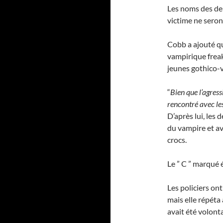
Les noms des deux
victime ne seron
Cobb a ajouté qu
vampirique frea
jeunes gothico-
“
Bien que l’agressi
rencontré avec les
D’après lui, les
du vampire et av
crocs.
Le ” C ” marqué 
Les policiers on
mais elle répéta 
avait été volonta