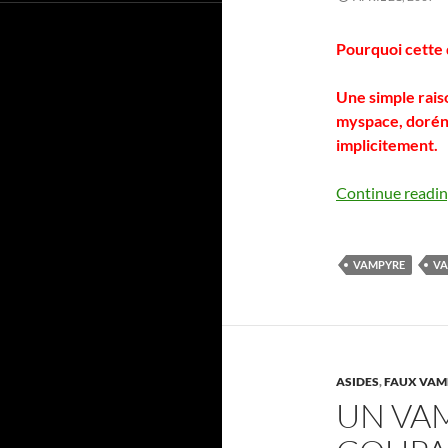
Pourquoi cette 
Une simple raiso
myspace, dorén
implicitement.
Continue readi
VAMPYRE
VA
ASIDES
,
FAUX VAMP
UN VA