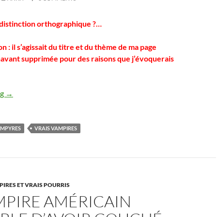
distinction orthographique ?…
n : il s’agissait du titre et du thème de ma page
avant supprimée pour des raisons que j’évoquerais
Vampire versus Vampyre
ng
→
MPYRES
VRAIS VAMPIRES
IRES ET VRAIS POURRIS
MPIRE AMÉRICAIN