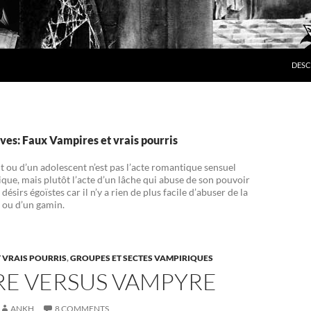
SKIP
DESC
ves: Faux Vampires et vrais pourris
 ou d’un adolescent n’est pas l’acte romantique sensuel
que, mais plutôt l’acte d’un lâche qui abuse de son pouvoir
 désirs égoïstes car il n’y a rien de plus facile d’abuser de la
 ou d’un gamin.
 VRAIS POURRIS
,
GROUPES ET SECTES VAMPIRIQUES
RE VERSUS VAMPYRE
ANKH
8 COMMENTS