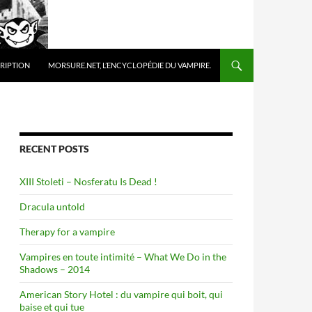
 TO CONTENT
RIPTION
MORSURE.NET, L’ENCYCLOPÉDIE DU VAMPIRE.
RECENT POSTS
XIII Stoleti – Nosferatu Is Dead !
Dracula untold
Therapy for a vampire
Vampires en toute intimité – What We Do in the
Shadows – 2014
American Story Hotel : du vampire qui boit, qui
baise et qui tue