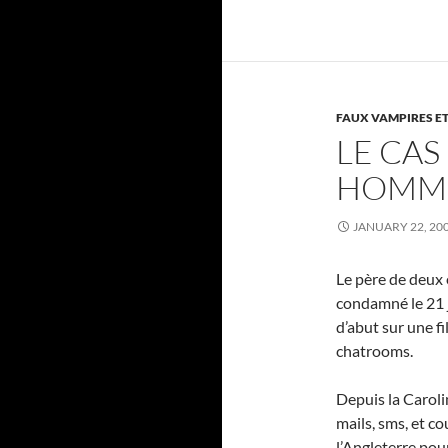
FAUX VAMPIRES ET
LE CAS
HOMME
JANUARY 22, 20
Le père de deux 
condamné le 21 j
d’abut sur une fi
chatrooms.
Depuis la Carolin
mails, sms, et c
l’Angleterre pour