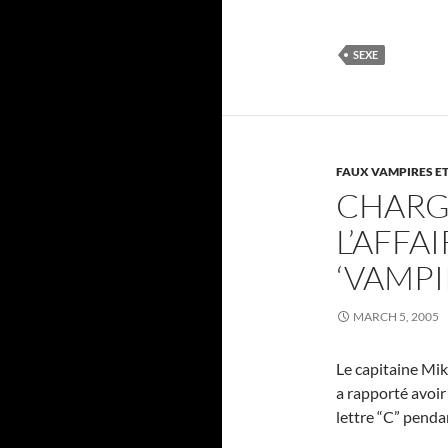
SEXE
FAUX VAMPIRES ET
CHARG
L’AFFA
‘VAMPI
MARCH 5, 2005
Le capitaine Mik
a rapporté avoir 
lettre “C” penda