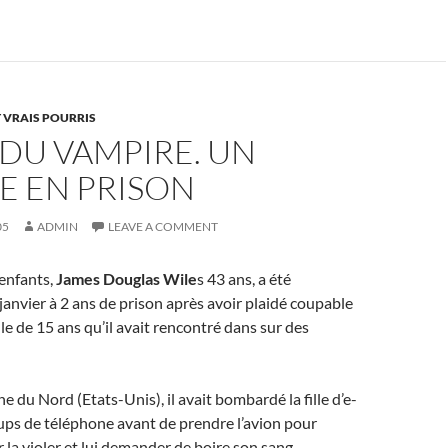
 VRAIS POURRIS
 DU VAMPIRE. UN
 EN PRISON
05
ADMIN
LEAVE A COMMENT
enfants,
James Douglas Wile
s 43 ans, a été
anvier à 2 ans de prison après avoir plaidé coupable
lle de 15 ans qu’il avait rencontré dans sur des
e du Nord (Etats-Unis), il avait bombardé la fille d’e-
oups de téléphone avant de prendre l’avion pour
 la violer et lui demander de boire son sang.