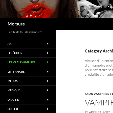
Search
Morsure
Le site de tous les vampires
ART
Category Archi
LES ÉDITOS
Abuser d’un enfant
LES VRAIS VAMPIRES
d’un vampire éroti
pour satisfaire ses
LITTÉRATURE
crédulité d’un ado
MÉDIAS
MUSIQUE
FAUX VAMPIRES ET
VAMPI
ORIGINE
SOCIÉTÉ
APRIL 21, 2007