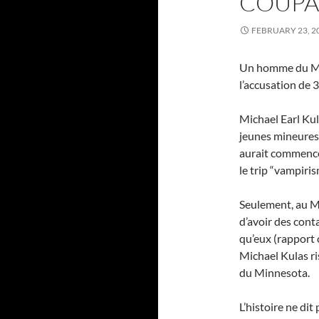
COUPA
FEBRUARY 23, 2
Un homme du Min
l’accusation de 3
Michael Earl Kul
jeunes mineures 
aurait commencé 
le trip “vampiri
Seulement, au Mi
d’avoir des conta
qu’eux (rapport 
Michael Kulas ri
du Minnesota.
L’histoire ne dit 