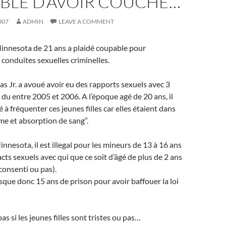
BLE D’AVOIR COUCHÉ…
007
ADMIN
LEAVE A COMMENT
nesota de 21 ans a plaidé coupable pour
 conduites sexuelles criminelles.
as Jr. a avoué avoir eu des rapports sexuels avec 3
du entre 2005 et 2006. A l’époque agé de 20 ans, il
à fréquenter ces jeunes filles car elles étaient dans
sme et absorption de sang”.
nnesota, il est illegal pour les mineurs de 13 à 16 ans
cts sexuels avec qui que ce soit d’âgé de plus de 2 ans
consenti ou pas).
sque donc 15 ans de prison pour avoir baffouer la loi
pas si les jeunes filles sont tristes ou pas…