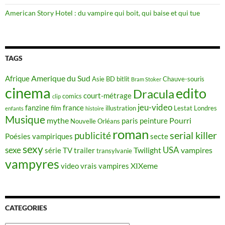
American Story Hotel : du vampire qui boit, qui baise et qui tue
TAGS
Amerique du Sud
Afrique
Asie
BD
bitlit
Chauve-souris
Bram Stoker
cinema
edito
Dracula
court-métrage
comics
clip
jeu-video
fanzine
france
film
illustration
Lestat
Londres
enfants
histoire
Musique
mythe
Pourri
paris
peinture
Nouvelle Orléans
roman
serial killer
publicité
Poésies vampiriques
secte
sexy
sexe
USA
Twilight
vampires
série TV
trailer
transylvanie
vampyres
XIXeme
video
vrais vampires
CATEGORIES