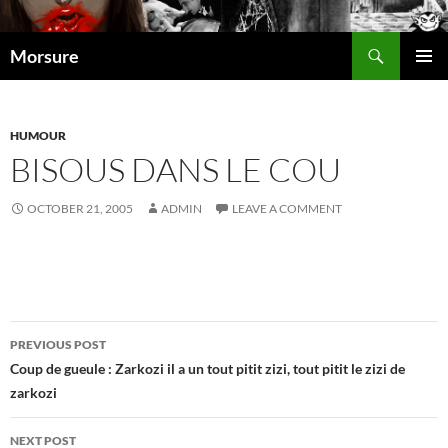
Search
Morsure
SKIP
PRIMAR
TO
MENU
CONTENT
HUMOUR
BISOUS DANS LE COU
OCTOBER 21, 2005
ADMIN
LEAVE A COMMENT
Post
PREVIOUS POST
navigation
Coup de gueule : Zarkozi il a un tout pitit zizi, tout pitit le zizi de
zarkozi
NEXT POST