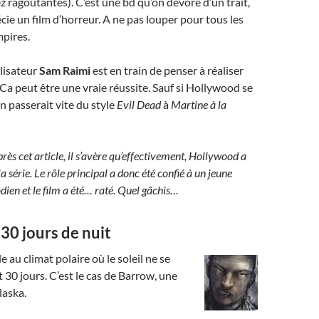
z ragoûtantes). C’est une bd qu’on dévore d’un trait,
e un film d’horreur. A ne pas louper pour tous les
pires.
alisateur
Sam Raimi
est en train de penser à réaliser
 Ca peut être une vraie réussite. Sauf si Hollywood se
n passerait vite du style
Evil Dead
à
Martine à la
ès cet article, il s’avère qu’effectivement, Hollywood a
a série. Le rôle principal a donc été confié à un jeune
ien et le film a été… raté. Quel gâchis…
30 jours de nuit
e au climat polaire où le soleil ne se
 30 jours. C’est le cas de Barrow, une
laska.