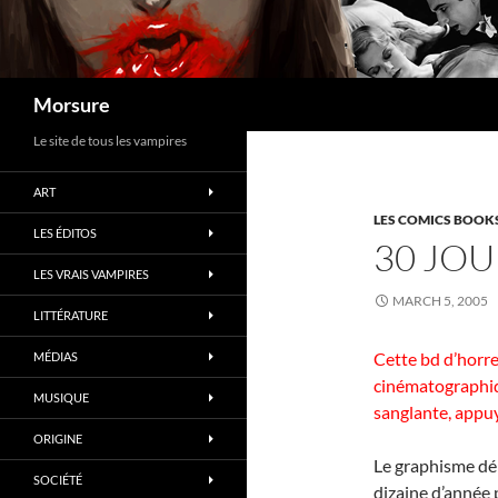
Search
Morsure
Le site de tous les vampires
ART
LES COMICS BOOK
LES ÉDITOS
30 JOU
LES VRAIS VAMPIRES
MARCH 5, 2005
LITTÉRATURE
Cette bd d’horre
MÉDIAS
cinématographi
MUSIQUE
sanglante, appuy
ORIGINE
Le graphisme dér
SOCIÉTÉ
dizaine d’année