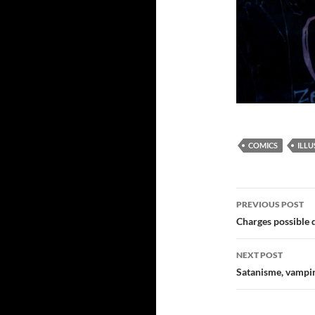
COMICS
ILL
Post
PREVIOUS POST
navigatio
Charges possible d
NEXT POST
Satanisme, vampir