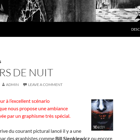
SKIP
DESC
S
RS DE NUIT
ADMIN
LEAVE A COMMENT
ur à l’excellent scénario
que nous propose une ambiance
ée par un graphisme très spécial.
ive du courant pictural lancé il y a une
 par des graphistes comme
Bill Sienkiewicz
ou encore