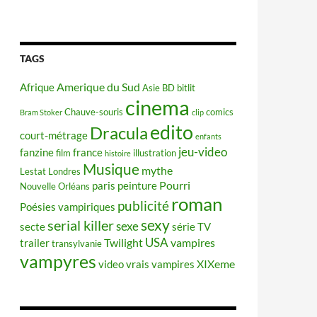
TAGS
Amerique du Sud
Afrique
Asie
BD
bitlit
cinema
Chauve-souris
comics
Bram Stoker
clip
edito
Dracula
court-métrage
enfants
jeu-video
fanzine
france
film
illustration
histoire
Musique
mythe
Lestat
Londres
Pourri
paris
peinture
Nouvelle Orléans
roman
publicité
Poésies vampiriques
sexy
serial killer
sexe
secte
série TV
USA
Twilight
vampires
trailer
transylvanie
vampyres
XIXeme
video
vrais vampires