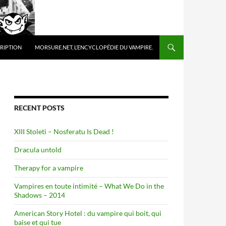
 TO CONTENT
RIPTION
MORSURE.NET, L’ENCYCLOPÉDIE DU VAMPIRE.
RECENT POSTS
XIII Stoleti – Nosferatu Is Dead !
Dracula untold
Therapy for a vampire
Vampires en toute intimité – What We Do in the
Shadows – 2014
American Story Hotel : du vampire qui boit, qui
baise et qui tue