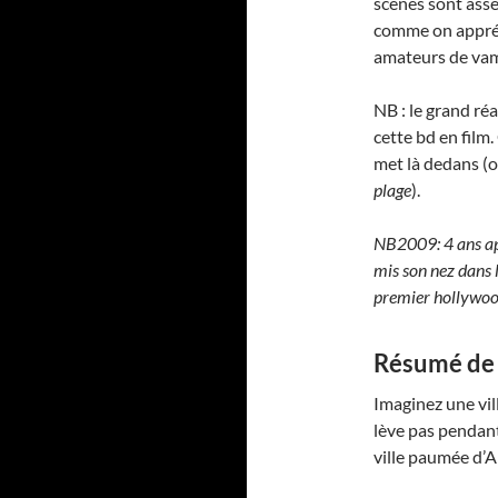
scènes sont asse
comme on appréci
amateurs de vam
NB : le grand ré
cette bd en film.
met là dedans (o
plage
).
NB2009: 4 ans apr
mis son nez dans l
premier hollywood
Résumé de 
Imaginez une vill
lève pas pendant
ville paumée d’A