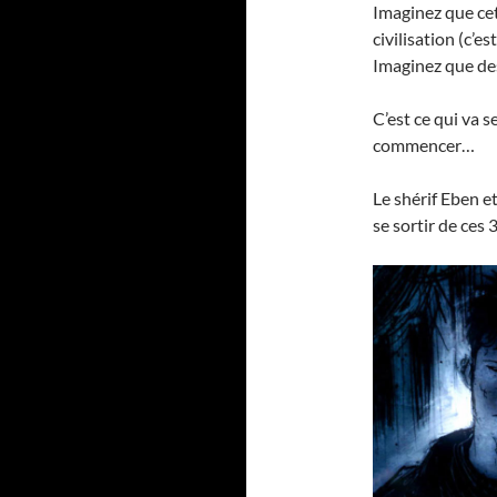
Imaginez que cet
civilisation (c’e
Imaginez que des
C’est ce qui va 
commencer…
Le shérif Eben e
se sortir de ces 