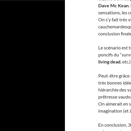
Dave Mc Kean
.
sensations, les 
On s’y fait très 
cauchemardesque
conclusion finale
Le scénario est 
poncifs du “surv
living dead
, etc
Peut-être grâce 
très bonnes idée
hiérarchie des v
prêtresse vaudou
On aimerait en sa
imagination (et 
En conclusion,
3