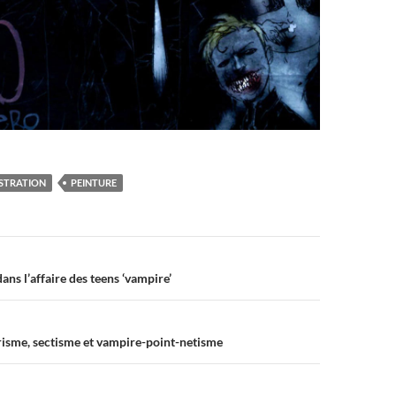
USTRATION
PEINTURE
n
ans l’affaire des teens ‘vampire’
isme, sectisme et vampire-point-netisme