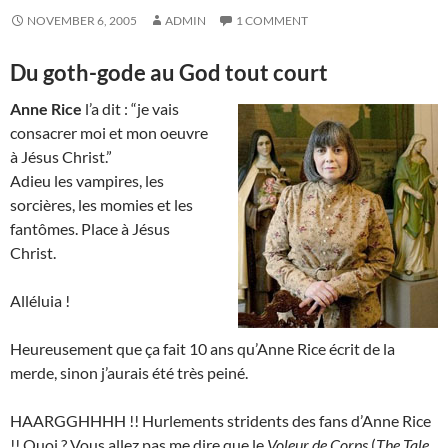
NOVEMBER 6, 2005
ADMIN
1 COMMENT
Du goth-gode au God tout court
Anne Rice
l’a dit : “je vais
consacrer moi et mon oeuvre
à Jésus Christ.”
Adieu les vampires, les
sorcières, les momies et les
fantômes. Place à Jésus
Christ.
Alléluia !
Heureusement que ça fait 10 ans qu’Anne Rice écrit de la
merde, sinon j’aurais été très peiné.
HAARGGHHHH !! Hurlements stridents des fans d’Anne Rice
!! Quoi ? Vous allez pas me dire que le
Voleur de Corps
(
The Tale