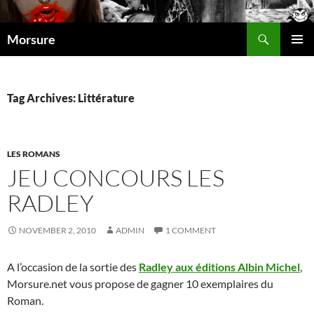
Search
Morsure
SKIP
PRIMAR
TO
MENU
CONTENT
Tag Archives: Littérature
LES ROMANS
JEU CONCOURS LES
RADLEY
NOVEMBER 2, 2010
ADMIN
1 COMMENT
A l’occasion de la sortie des
Radley aux éditions Albin Michel
,
Morsure.net vous propose de gagner 10 exemplaires du
Roman.