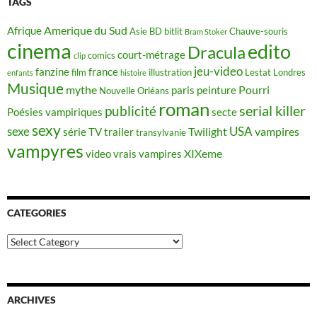
TAGS
Amerique du Sud
Afrique
Asie
BD
bitlit
Chauve-souris
Bram Stoker
cinema
edito
Dracula
court-métrage
comics
clip
jeu-video
fanzine
france
film
illustration
Lestat
Londres
enfants
histoire
Musique
mythe
Pourri
paris
peinture
Nouvelle Orléans
roman
serial killer
publicité
Poésies vampiriques
secte
sexy
sexe
USA
Twilight
vampires
série TV
trailer
transylvanie
vampyres
XIXeme
video
vrais vampires
CATEGORIES
Categories
ARCHIVES