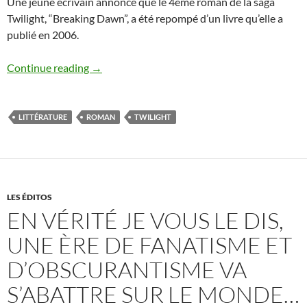
Une jeune écrivain annonce que le 4ème roman de la saga
Twilight, “Breaking Dawn”, a été repompé d’un livre qu’elle a
publié en 2006.
Twilight “Breaking Dawn” repompé ?
Continue reading
→
LITTÉRATURE
ROMAN
TWILIGHT
LES ÉDITOS
EN VÉRITÉ JE VOUS LE DIS,
UNE ÈRE DE FANATISME ET
D’OBSCURANTISME VA
S’ABATTRE SUR LE MONDE…