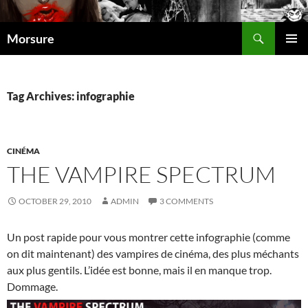
Search
Morsure
SKIP
PRIMAR
TO
MENU
CONTENT
Tag Archives: infographie
CINÉMA
THE VAMPIRE SPECTRUM
OCTOBER 29, 2010
ADMIN
3 COMMENTS
Un post rapide pour vous montrer cette infographie (comme
on dit maintenant) des vampires de cinéma, des plus méchants
aux plus gentils. L’idée est bonne, mais il en manque trop.
Dommage.