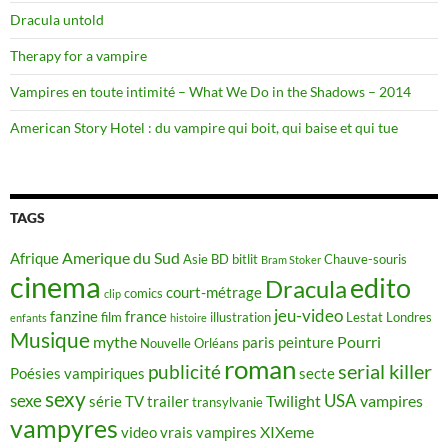
Dracula untold
Therapy for a vampire
Vampires en toute intimité – What We Do in the Shadows – 2014
American Story Hotel : du vampire qui boit, qui baise et qui tue
TAGS
Amerique du Sud
Afrique
Asie
BD
bitlit
Chauve-souris
Bram Stoker
cinema
edito
Dracula
court-métrage
comics
clip
jeu-video
fanzine
france
film
illustration
Lestat
Londres
enfants
histoire
Musique
mythe
Pourri
paris
peinture
Nouvelle Orléans
roman
serial killer
publicité
Poésies vampiriques
secte
sexy
sexe
USA
Twilight
vampires
série TV
trailer
transylvanie
vampyres
XIXeme
video
vrais vampires