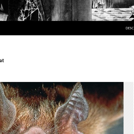
SKIP
DESC
at