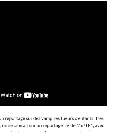
un reportage sur des vampires tueurs d’enfants. Très
, on se croirait sur un reportage TV de M6/TF1, avec