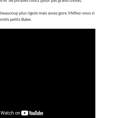
es et de phrases chocs (pour pas grand chose).
beaucoup plus rigolo mais assez gore. Méfiez-vous si
entils petits Babe.