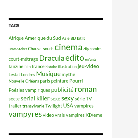
TAGS
Amerique du Sud
Afrique
Asie
BD
bitlit
cinema
Chauve-souris
comics
Bram Stoker
clip
edito
Dracula
court-métrage
enfants
jeu-video
fanzine
france
film
illustration
histoire
Musique
mythe
Lestat
Londres
Pourri
paris
peinture
Nouvelle Orléans
roman
publicité
Poésies vampiriques
sexy
serial killer
sexe
secte
série TV
USA
Twilight
vampires
trailer
transylvanie
vampyres
XIXeme
video
vrais vampires