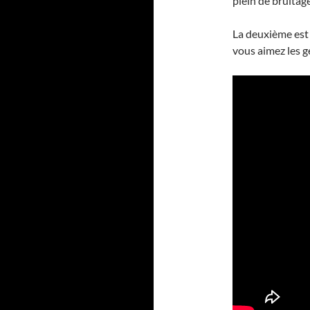
plein de bruitag
La deuxième est 
vous aimez les g