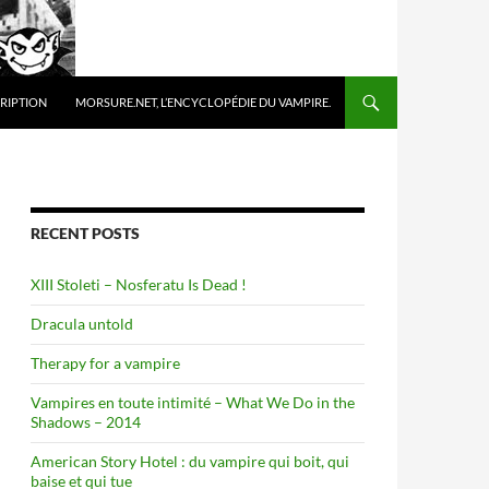
 TO CONTENT
RIPTION
MORSURE.NET, L’ENCYCLOPÉDIE DU VAMPIRE.
RECENT POSTS
XIII Stoleti – Nosferatu Is Dead !
Dracula untold
Therapy for a vampire
Vampires en toute intimité – What We Do in the
Shadows – 2014
American Story Hotel : du vampire qui boit, qui
baise et qui tue