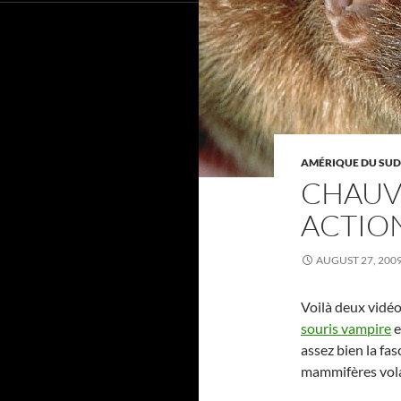
AMÉRIQUE DU SUD
CHAUV
ACTIO
AUGUST 27, 200
Voilà deux vidé
souris vampire
e
assez bien la fa
mammifères vol