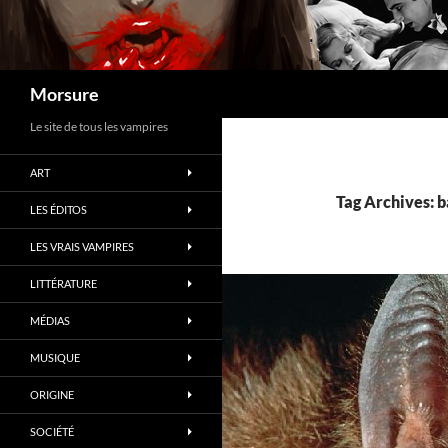
Search
Morsure
Le site de tous les vampires
ART
Tag Archives: b
LES ÉDITOS
LES VRAIS VAMPIRES
LITTÉRATURE
MÉDIAS
MUSIQUE
ORIGINE
SOCIÉTÉ